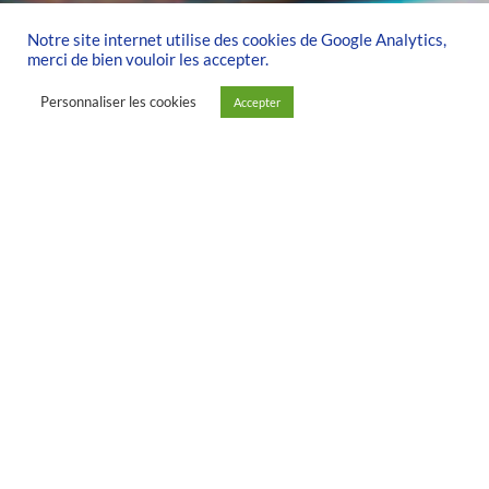
Notre site internet utilise des cookies de Google Analytics,
merci de bien vouloir les accepter.
Personnaliser les cookies
Accepter
À PROPOS DU SPORT
ADAPTÉ ET DE
L’HANDISPORT …
On en parle de
plus en plus et
c’est tant
mieux !