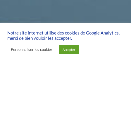
Notre site internet utilise des cookies de Google Analytics,
merci de bien vouloir les accepter.
Personnaliser les cookies
Accepter
SPORT & QUARTIERS :
LA VOILE POUR TOUS …
… l’occasion
de vivre une
expérience
unique